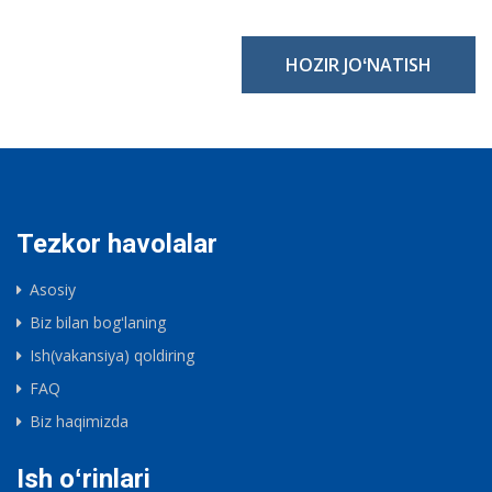
HOZIR JOʻNATISH
Tezkor havolalar
Asosiy
Biz bilan bogʻlaning
Ish(vakansiya) qoldiring
FAQ
Biz haqimizda
Ish oʻrinlari