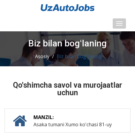
Toggl
naviga
Biz bilan bogʻlaning
Asosiy
/
Biz bilan bogʻlaning
Qo'shimcha savol va murojaatlar
uchun
MANZIL:
Asaka tumani Xumo ko'chasi 81-uy