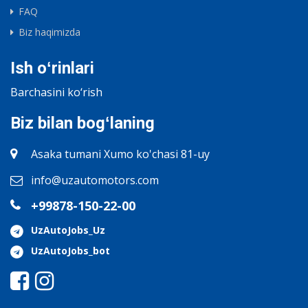
FAQ
Biz haqimizda
Ish oʻrinlari
Barchasini ko‘rish
Biz bilan bogʻlaning
Asaka tumani Xumo ko'chasi 81-uy
info@uzautomotors.com
+99878-150-22-00
UzAutoJobs_Uz
UzAutoJobs_bot