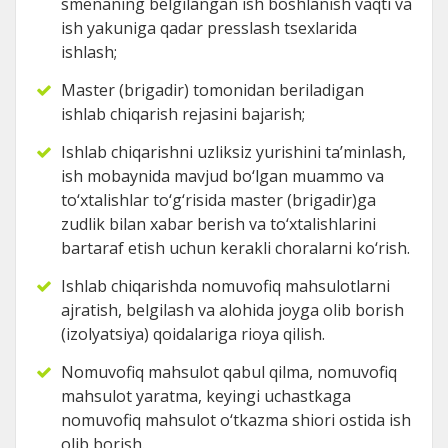
smenaning belgilangan ish boshlanish vaqti va
ish yakuniga qadar presslash tsexlarida
ishlash;
Master (brigadir) tomonidan beriladigan
ishlab chiqarish rejasini bajarish;
Ishlab chiqarishni uzliksiz yurishini ta’minlash,
ish mobaynida mavjud bо‘lgan muammo va
tо‘xtalishlar tо‘g‘risida master (brigadir)ga
zudlik bilan xabar berish va tо‘xtalishlarini
bartaraf etish uchun kerakli choralarni kо‘rish.
Ishlab chiqarishda nomuvofiq mahsulotlarni
ajratish, belgilash va alohida joyga olib borish
(izolyatsiya) qoidalariga rioya qilish.
Nomuvofiq mahsulot qabul qilma, nomuvofiq
mahsulot yaratma, keyingi uchastkaga
nomuvofiq mahsulot о‘tkazma shiori ostida ish
olib borish.