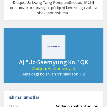
&ldquo;Uz Dong Yang Kompani&rdquo; MCHJ
qoʻshma korxonasiga qoʻriqchi lavozimiga zahira
shakllantirish ma...
AJ "Uz-Saemyung Ko." QK
Andijon, Andijon viloyati
Amaldagi bo‘sh ish o‘rinlari soni - 2
Ish maʼlumotlari
Manzil
Andijon shahri, Andijon