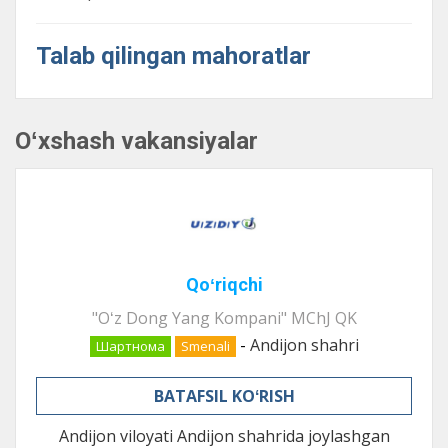
Talab qilingan mahoratlar
Oʻxshash vakansiyalar
Qoʻriqchi
"Oʻz Dong Yang Kompani" MChJ QK
-
Andijon shahri
Шартнома
Smenali
BATAFSIL KOʻRISH
Andijon viloyati Andijon shahrida joylashgan