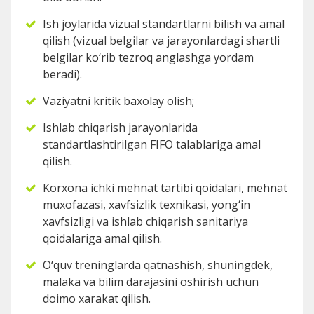
Ish joylarida vizual standartlarni bilish va amal
qilish (vizual belgilar va jarayonlardagi shartli
belgilar kо‘rib tezroq anglashga yordam
beradi).
Vaziyatni kritik baxolay olish;
Ishlab chiqarish jarayonlarida
standartlashtirilgan FIFO talablariga amal
qilish.
Korxona ichki mehnat tartibi qoidalari, mehnat
muxofazasi, xavfsizlik texnikasi, yong‘in
xavfsizligi va ishlab chiqarish sanitariya
qoidalariga amal qilish.
О‘quv treninglarda qatnashish, shuningdek,
malaka va bilim darajasini oshirish uchun
doimo xarakat qilish.