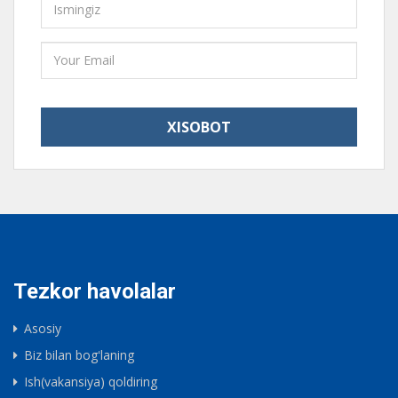
Tezkor havolalar
Asosiy
Biz bilan bogʻlaning
Ish(vakansiya) qoldiring