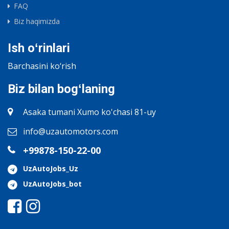
FAQ
Biz haqimizda
Ish oʻrinlari
Barchasini ko‘rish
Biz bilan bogʻlaning
Asaka tumani Xumo ko'chasi 81-uy
info@uzautomotors.com
+99878-150-22-00
UzAutoJobs_Uz
UzAutoJobs_bot