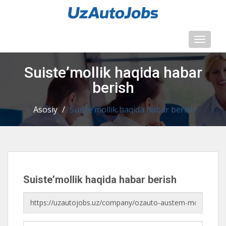
Toggl
naviga
Suisteʼmollik haqida habar
berish
Asosiy
/
Suisteʼmollik haqida habar berish
Suisteʼmollik haqida habar berish